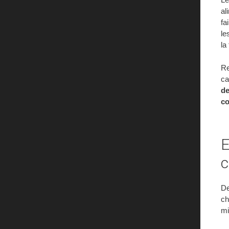
al
fa
le
la
Re
ca
de
co
E
c
De
ch
mi