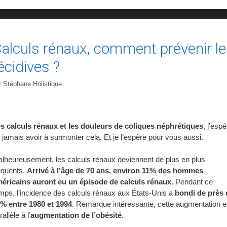
alculs rénaux, comment prévenir l
écidives ?
r
Stéphane Holistique
s calculs rénaux et les douleurs de coliques néphrétiques
, j’esp
 jamais avoir à surmonter cela. Et je l’espère pour vous aussi.
lheureusement, les calculs rénaux deviennent de plus en plus
équents.
Arrivé à l’âge de 70 ans, environ 11% des hommes
éricains auront eu un épisode de calculs rénaux
. Pendant ce
mps, l’incidence des calculs rénaux aux États-Unis a
bondi de près 
% entre 1980 et 1994
. Remarque intéressante, cette augmentation e
rallèle à l’
augmentation de l’obésité
.