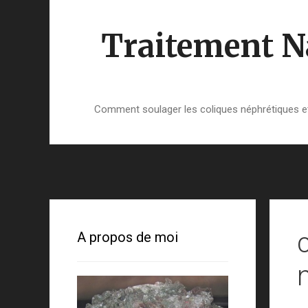
Aller
au
Traitement Na
contenu
Comment soulager les coliques néphrétiques et 
A propos de moi