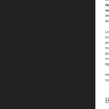
ép
sa
de
do
Le
ma
pr
ma
py
ma
ég
He
nu
B