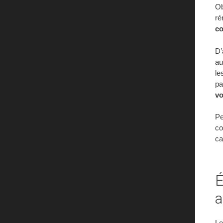
Ob
ré
co
D’
au
le
pa
vo
Pe
co
ca
É
a
Le