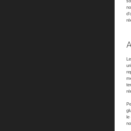
so
no
d’
ré
A
Le
ur
re
mé
te
ré
Pe
gl
le
no