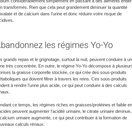
dium considérablement simplement en passant à des aliments entie
n transformés. Rien que cela peut grandement diminuer la quantité
oxalate et de calcium dans l’urine et donc réduire votre risque de
cidives.
bandonnez les régimes Yo-Yo
s grands repas et le grignotage, surtout la nuit, peuvent conduire à u
ine très concentrée. En outre, le régime Yo-Yo décompose à plusieur
prises la graisse corporelle stockée, ce qui crée des sous-produits
taboliques qui doivent filtrer à travers les reins. Ces sous-produits
ndent à rendre l’urine plus acide, ce qui peut conduire à des calculs
naux.
ndant ce temps, les régimes riches en graisses/protéines et faible e
ucides peuvent augmenter l’acidité urinaire, le citrate urinaire diminue,
 calcium urinaire augmente, ce qui peut contribuer à la formation de
uveaux calculs rénaux.