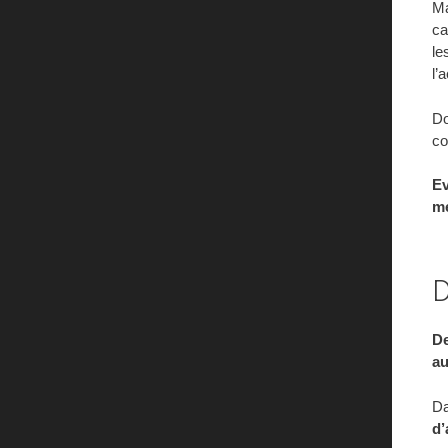
Ma
ca
le
l’
Do
c
Ev
mé
D
De
au
Da
d’