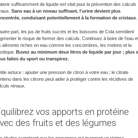
tenir suffisamment de liquide est vital pour la prévention des calculs
naux.
Sans eau à un niveau suffisant, l’urine devient plus
ncentrée, conduisant potentiellement à la formation de cristaux
.
autre part, les jus de fruits sucrés et les boissons de Cola semblent
gmenter le risque de former des calculs. Continuez à boire de l’eau e
s aliments riches en eau comme les concombres, les melons et la
stèque.
Buvez au minimum deux litres de liquide par jour ; plus s
us faites du sport ou transpirez.
tite astuce : ajouter une pression de citron à votre eau ; le citrate
ntenu dans les citrons peut aider à protéger contre les récidives de
lculs rénaux.
quilibrez vos apports en protéine
vec des fruits et des légumes
s études suggèrent que les personnes qui mangent un régime