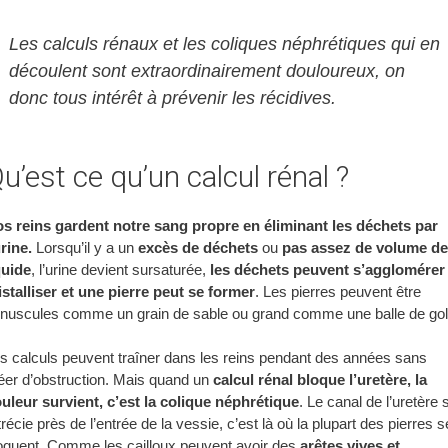
Les calculs rénaux et les coliques néphrétiques qui en
découlent sont extraordinairement douloureux, on
donc tous intérêt à prévenir les récidives.
u’est ce qu’un calcul rénal ?
s reins gardent notre sang propre en éliminant les déchets par
urine.
Lorsqu’il y a un
excès de déchets
ou
pas assez de volume de
quide
, l’urine devient sursaturée,
les déchets peuvent s’agglomérer 
istalliser et une pierre peut se former
. Les pierres peuvent être
nuscules comme un grain de sable ou grand comme une balle de gol
s calculs peuvent traîner dans les reins pendant des années sans
éer d’obstruction. Mais quand un
calcul rénal bloque l’uretère, la
uleur survient, c’est la colique néphrétique
. Le canal de l’uretère 
trécie près de l’entrée de la vessie, c’est là où la plupart des pierres s
oquent. Comme les cailloux peuvent avoir des
arêtes vives et