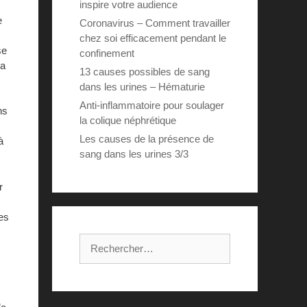
inspire votre audience
e
Coronavirus – Comment travailler
chez soi efficacement pendant le
se
confinement
la
13 causes possibles de sang
dans les urines – Hématurie
Anti-inflammatoire pour soulager
ns
la colique néphrétique
Les causes de la présence de
à
sang dans les urines 3/3
r
es
Rechercher :