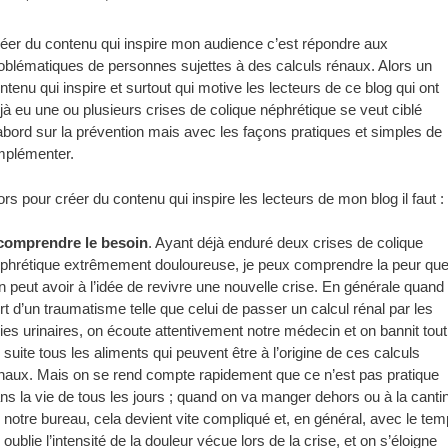
éer du contenu qui inspire mon audience c’est répondre aux
oblématiques de personnes sujettes à des calculs rénaux. Alors un
ntenu qui inspire et surtout qui motive les lecteurs de ce blog qui ont
jà eu une ou plusieurs crises de colique néphrétique se veut ciblé
abord sur la prévention mais avec les façons pratiques et simples de
implémenter.
ors pour créer du contenu qui inspire les lecteurs de mon blog il faut :
comprendre le besoin
. Ayant déjà enduré deux crises de colique
phrétique extrêmement douloureuse, je peux comprendre la peur qu
on peut avoir à l’idée de revivre une nouvelle crise. En générale quand
rt d’un traumatisme telle que celui de passer un calcul rénal par les
ies urinaires, on écoute attentivement notre médecin et on bannit tout
 suite tous les aliments qui peuvent être à l’origine de ces calculs
naux. Mais on se rend compte rapidement que ce n’est pas pratique
ns la vie de tous les jours ; quand on va manger dehors ou à la canti
 notre bureau, cela devient vite compliqué et, en général, avec le te
 oublie l’intensité de la douleur vécue lors de la crise, et on s’éloigne