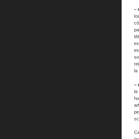
– 
to
cô
pa
tê
ex
es
so
re
la
– 
la
hu
ar
pe
sc
Ce