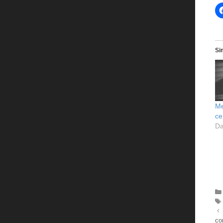
Si
Me
ce
Da
co