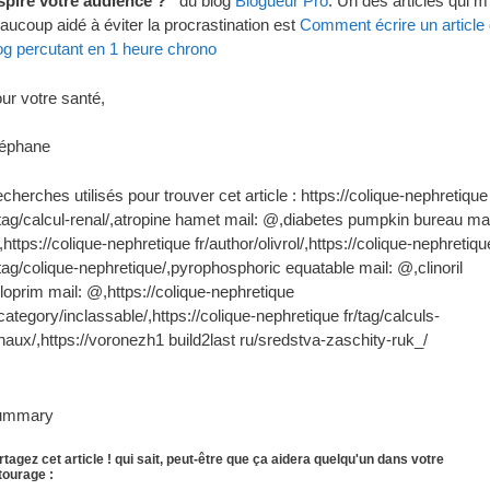
spire votre audience ?”
du blog
Blogueur Pro
. Un des articles qui m
aucoup aidé à éviter la procrastination est
Comment écrire un article
og percutant en 1 heure chrono
ur votre santé,
éphane
cherches utilisés pour trouver cet article : https://colique-nephretique
/tag/calcul-renal/,atropine hamet mail: @,diabetes pumpkin bureau mai
https://colique-nephretique fr/author/olivrol/,https://colique-nephretiqu
/tag/colique-nephretique/,pyrophosphoric equatable mail: @,clinoril
loprim mail: @,https://colique-nephretique
/category/inclassable/,https://colique-nephretique fr/tag/calculs-
naux/,https://voronezh1 build2last ru/sredstva-zaschity-ruk_/
ummary
rtagez cet article ! qui sait, peut-être que ça aidera quelqu'un dans votre
tourage :