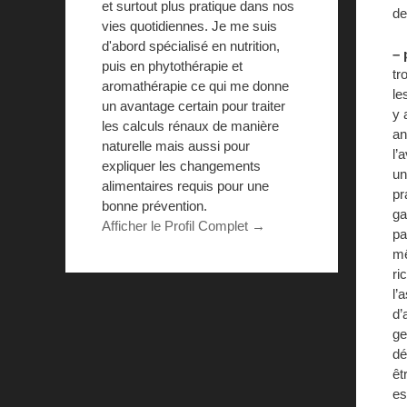
et surtout plus pratique dans nos
de
vies quotidiennes. Je me suis
d'abord spécialisé en nutrition,
– 
puis en phytothérapie et
tr
aromathérapie ce qui me donne
le
un avantage certain pour traiter
y 
les calculs rénaux de manière
an
naturelle mais aussi pour
l’
expliquer les changements
un
alimentaires requis pour une
pr
bonne prévention.
ga
Afficher le Profil Complet →
pa
mê
ri
l’
d’
ge
dé
êt
es