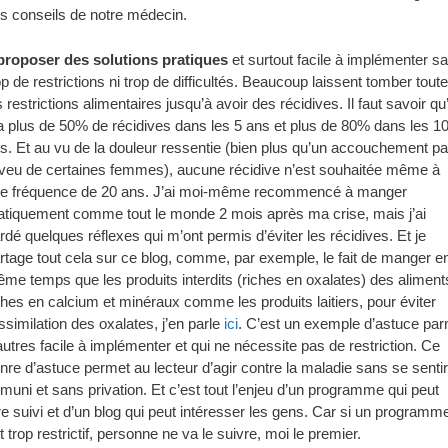
s conseils de notre médecin.
proposer des solutions pratiques
et surtout facile à implémenter s
op de restrictions ni trop de difficultés. Beaucoup laissent tomber tout
s restrictions alimentaires jusqu’à avoir des récidives. Il faut savoir qu’
a plus de 50% de récidives dans les 5 ans et plus de 80% dans les 1
s. Et au vu de la douleur ressentie (bien plus qu’un accouchement pa
aveu de certaines femmes), aucune récidive n’est souhaitée même à
e fréquence de 20 ans. J’ai moi-même recommencé à manger
atiquement comme tout le monde 2 mois après ma crise, mais j’ai
rdé quelques réflexes qui m’ont permis d’éviter les récidives. Et je
rtage tout cela sur ce blog, comme, par exemple, le fait de manger e
me temps que les produits interdits (riches en oxalates) des aliment
ches en calcium et minéraux comme les produits laitiers, pour éviter
assimilation des oxalates, j’en parle
ici
. C’est un exemple d’astuce par
autres facile à implémenter et qui ne nécessite pas de restriction. Ce
nre d’astuce permet au lecteur d’agir contre la maladie sans se sentir
muni et sans privation. Et c’est tout l’enjeu d’un programme qui peut
re suivi et d’un blog qui peut intéresser les gens. Car si un programm
t trop restrictif, personne ne va le suivre, moi le premier.