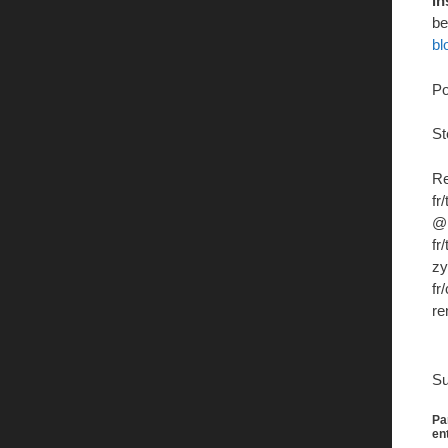
in
be
bl
Po
St
Re
fr
@,
fr
zy
fr
re
S
Pa
en