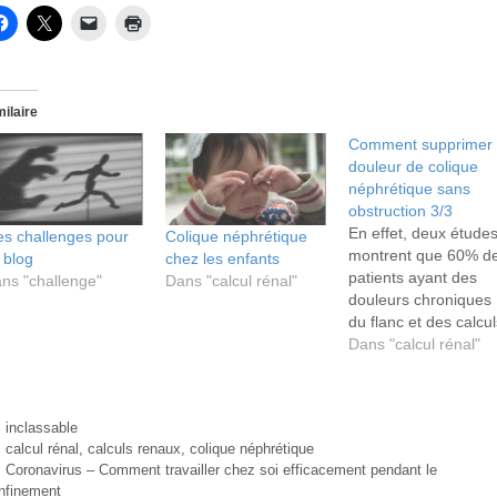
milaire
Comment supprimer 
douleur de colique
néphrétique sans
obstruction 3/3
En effet, deux étude
s challenges pour
Colique néphrétique
montrent que 60% d
 blog
chez les enfants
patients ayant des
ns "challenge"
Dans "calcul rénal"
douleurs chroniques
du flanc et des calcul
rénaux qui pourtant
Dans "calcul rénal"
n'obstruaient pas les
conduits urinaires
Catégories
inclassable
Étiquettes
calcul rénal
,
calculs renaux
,
colique néphrétique
Coronavirus – Comment travailler chez soi efficacement pendant le
nfinement