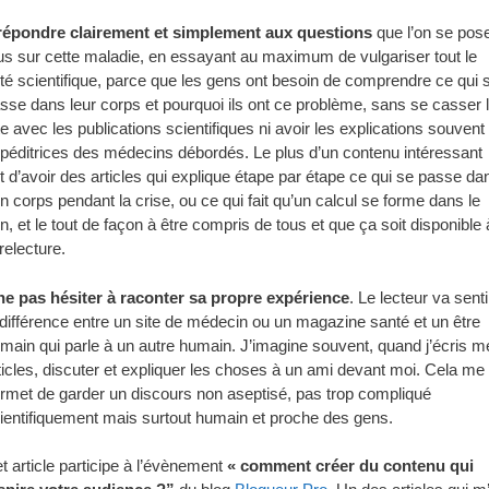
répondre clairement et simplement aux questions
que l’on se pos
us sur cette maladie, en essayant au maximum de vulgariser tout le
té scientifique, parce que les gens ont besoin de comprendre ce qui 
sse dans leur corps et pourquoi ils ont ce problème, sans se casser 
te avec les publications scientifiques ni avoir les explications souvent
péditrices des médecins débordés. Le plus d’un contenu intéressant
t d’avoir des articles qui explique étape par étape ce qui se passe da
n corps pendant la crise, ou ce qui fait qu’un calcul se forme dans le
in, et le tout de façon à être compris de tous et que ça soit disponible 
 relecture.
ne pas hésiter à raconter sa propre expérience
. Le lecteur va senti
 différence entre un site de médecin ou un magazine santé et un être
main qui parle à un autre humain. J’imagine souvent, quand j’écris m
ticles, discuter et expliquer les choses à un ami devant moi. Cela me
rmet de garder un discours non aseptisé, pas trop compliqué
ientifiquement mais surtout humain et proche des gens.
t article participe à l’évènement
« comment créer du contenu qui