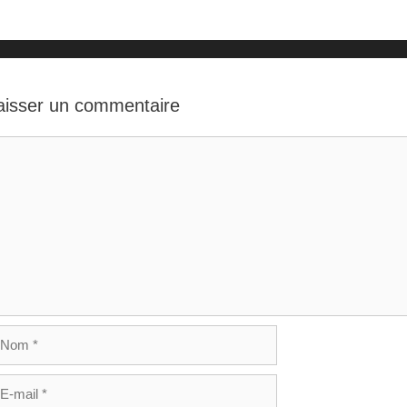
aisser un commentaire
mmentaire
om
il