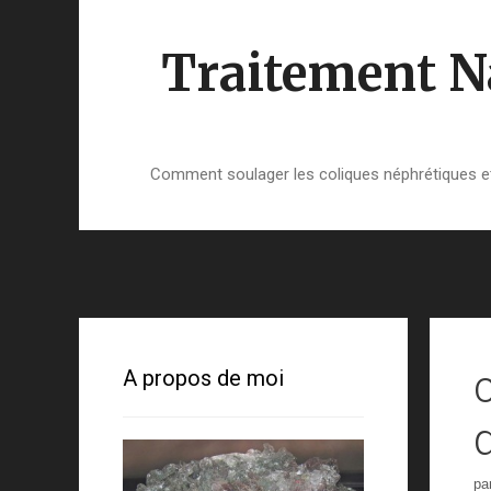
Aller
au
Traitement Na
contenu
Comment soulager les coliques néphrétiques et 
A propos de moi
pa