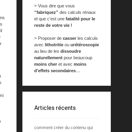
> Vous dire que vous
“fabriquez”
des calculs rénaux
ans
et que c'est une
fatalité pour le
es
reste de votre vie !
il
0
> Proposer de
casser
les calculs
r
avec
lithotritie
ou
urétéroscopie
au lieu de les
dissoudre
naturellement
pour beaucoup
moins cher
et avec
moins
d'effets secondaires
…
n
s
mi
Articles récents
e
comment créer du contenu qui