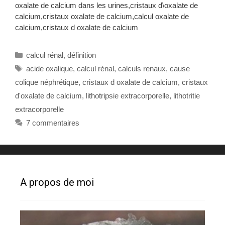
oxalate de calcium dans les urines,cristaux d\oxalate de
calcium,cristaux oxalate de calcium,calcul oxalate de
calcium,cristaux d oxalate de calcium
Catégories
calcul rénal
,
définition
Étiquettes
acide oxalique
,
calcul rénal
,
calculs renaux
,
cause
colique néphrétique
,
cristaux d oxalate de calcium
,
cristaux
d'oxalate de calcium
,
lithotripsie extracorporelle
,
lithotritie
extracorporelle
7 commentaires
A propos de moi