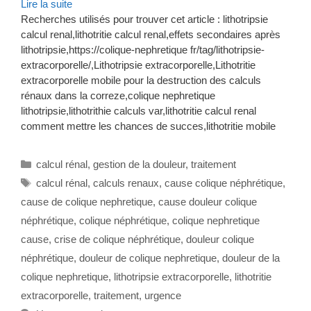
Lire la suite
Recherches utilisés pour trouver cet article : lithotripsie
calcul renal,lithotritie calcul renal,effets secondaires après
lithotripsie,https://colique-nephretique fr/tag/lithotripsie-
extracorporelle/,Lithotripsie extracorporelle,Lithotritie
extracorporelle mobile pour la destruction des calculs
rénaux dans la correze,colique nephretique
lithotripsie,lithotrithie calculs var,lithotritie calcul renal
comment mettre les chances de succes,lithotritie mobile
Catégories
calcul rénal
,
gestion de la douleur
,
traitement
Étiquettes
calcul rénal
,
calculs renaux
,
cause colique néphrétique
,
cause de colique nephretique
,
cause douleur colique
néphrétique
,
colique néphrétique
,
colique nephretique
cause
,
crise de colique néphrétique
,
douleur colique
néphrétique
,
douleur de colique nephretique
,
douleur de la
colique nephretique
,
lithotripsie extracorporelle
,
lithotritie
extracorporelle
,
traitement
,
urgence