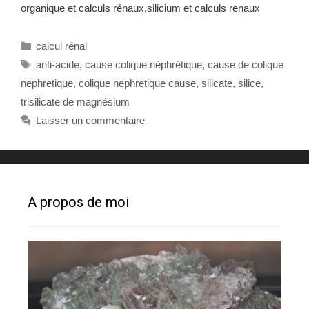
organique et calculs rénaux,silicium et calculs renaux
Catégories
calcul rénal
Étiquettes
anti-acide
,
cause colique néphrétique
,
cause de colique
nephretique
,
colique nephretique cause
,
silicate
,
silice
,
trisilicate de magnésium
Laisser un commentaire
A propos de moi