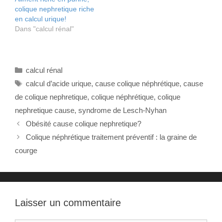
colique nephretique riche
en calcul urique!
Dans "calcul rénal"
Catégories
calcul rénal
Étiquettes
calcul d’acide urique
,
cause colique néphrétique
,
cause
de colique nephretique
,
colique néphrétique
,
colique
nephretique cause
,
syndrome de Lesch-Nyhan
Obésité cause colique nephretique?
Colique néphrétique traitement préventif : la graine de
courge
Laisser un commentaire