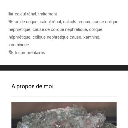
Catégories
calcul rénal
,
traitement
Étiquettes
acide urique
,
calcul rénal
,
calculs renaux
,
cause colique
néphrétique
,
cause de colique nephretique
,
colique
néphrétique
,
colique nephretique cause
,
xanthine
,
xanthinurie
5 commentaires
A propos de moi