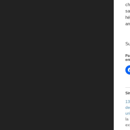
ch
sa
hé
an
S
Pa
en
Si
13
de
ur
la 
ex