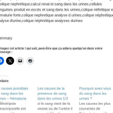
olique nephrétique,calcul renal et sang dans les urines,cellules
nguines produit en excés et sang dans les urines,colique néfrétique e
maturie forte,colique nephretique analyse d urines,colique néphrétiqu
alyse d\urine,colique néphrétique analyses durines
ummary
rtagez cet article ! qui sait, peut-être que ça aidera quelqu'un dans votre
tourage :
milaire
 causes possibles
Les causes de la
Pourquoi avez-vous
 sang dans les
présence de sang
du sang dans les
ines – Hématurie
dans les urines 1/3
urines ?
lithotripsie
si le sang vient de la
Les causes les plus
tracorporelle est
vessie ou de l’urètre il
courantes de