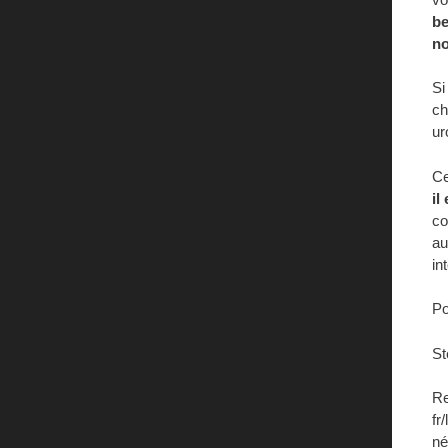
be
no
Si
ch
ur
Ce
il
co
au
in
Po
St
Re
fr
né