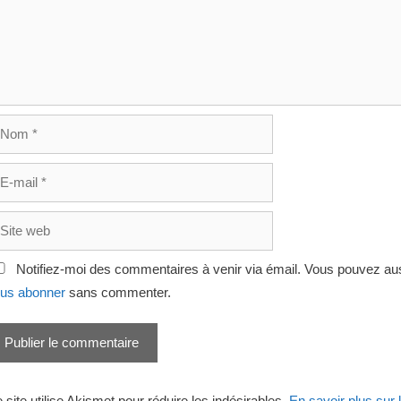
om
il
te
eb
Notifiez-moi des commentaires à venir via émail. Vous pouvez au
us abonner
sans commenter.
 site utilise Akismet pour réduire les indésirables.
En savoir plus sur 