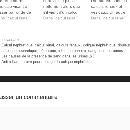
e procédure
sera visible plus
l'hématurie sont les
dicale visant à
nettement alors que
calculs rénaux et
sser par onde de
s’il vient d’un calcul
vésicaux. Un autre
oc les calculs
ns "calcul rénal"
rénal bloqué à la sortie
Dans "calcul rénal"
ensemble de causes
Dans "calcul rénal"
naux dans les reins
du rein, le sang qui en
majeures inclut un
 bloqués dans
découle va être dilué
traumatisme au rein,
uretère, il peut y
dans la vessie, et va
la vessie ou à d'autr
Catégories
inclassable
couler un
donc apparaître
parties...
Étiquettes
Calcul nephretique
,
calcul rénal
,
calculs renaux
,
colique néphrétique
,
douleur
ignement.
uniquement de façon
 la colique nephretique
,
hématurie
,
infection urinaire
,
sang dans les urines
diffuse ou
Les causes de la présence de sang dans les urines 2/3
microscopique
Anti-inflammatoire pour soulager la colique néphrétique
aisser un commentaire
mmentaire