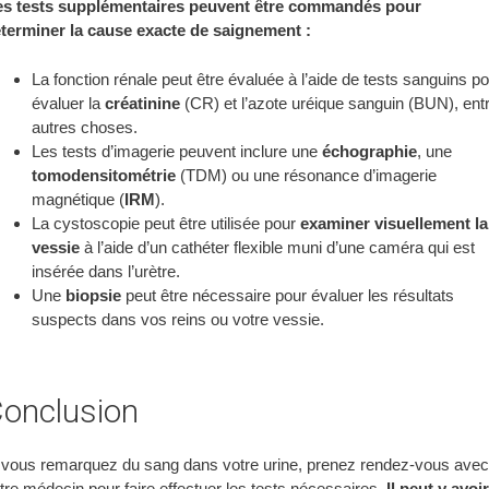
s tests supplémentaires peuvent être commandés pour
terminer la cause exacte de saignement :
La fonction rénale peut être évaluée à l’aide de tests sanguins p
évaluer la
créatinine
(CR) et l’azote uréique sanguin (BUN), ent
autres choses.
Les tests d’imagerie peuvent inclure une
échographie
, une
tomodensitométrie
(TDM) ou une résonance d’imagerie
magnétique (
IRM
).
La cystoscopie peut être utilisée pour
examiner visuellement la
vessie
à l’aide d’un cathéter flexible muni d’une caméra qui est
insérée dans l’urètre.
Une
biopsie
peut être nécessaire pour évaluer les résultats
suspects dans vos reins ou votre vessie.
onclusion
 vous remarquez du sang dans votre urine, prenez rendez-vous avec
tre médecin pour faire effectuer les tests nécessaires.
Il peut y avoir