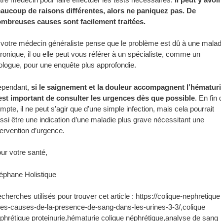
aucoup de raisons différentes, alors ne paniquez pas. De
mbreuses causes sont facilement traitées.
 votre médecin généraliste pense que le problème est dû à une malad
ronique, il ou elle peut vous référer à un spécialiste, comme un
ologue, pour une enquête plus approfondie.
pendant,
si le saignement et la douleur accompagnent l’hématuri
 est important de consulter les urgences dès que possible
. En fin
mpte, il ne peut s’agir que d’une simple infection, mais cela pourrait
ssi être une indication d’une maladie plus grave nécessitant une
tervention d’urgence.
ur votre santé,
éphane Holistique
cherches utilisés pour trouver cet article : https://colique-nephretique
/les-causes-de-la-presence-de-sang-dans-les-urines-3-3/,colique
phrétique proteinurie,hématurie colique néphrétique,analyse de sang