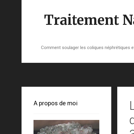
Aller
au
Traitement Na
contenu
Comment soulager les coliques néphrétiques et 
A propos de moi