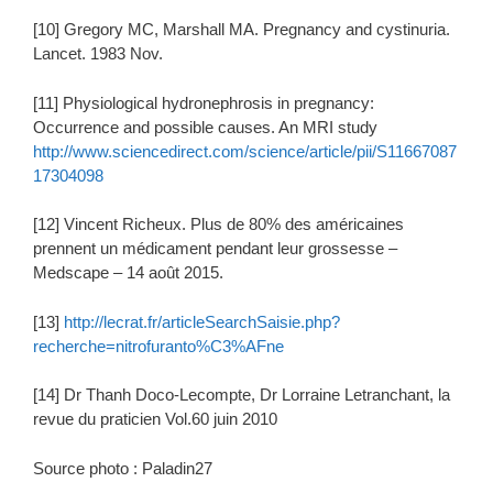
[10] Gregory MC, Marshall MA. Pregnancy and cystinuria.
Lancet. 1983 Nov.
[11] Physiological hydronephrosis in pregnancy:
Occurrence and possible causes. An MRI study
http://www.sciencedirect.com/science/article/pii/S11667087
17304098
[12] Vincent Richeux. Plus de 80% des américaines
prennent un médicament pendant leur grossesse –
Medscape – 14 août 2015.
[13]
http://lecrat.fr/articleSearchSaisie.php?
recherche=nitrofuranto%C3%AFne
[14] Dr Thanh Doco-Lecompte, Dr Lorraine Letranchant, la
revue du praticien Vol.60 juin 2010
Source photo : Paladin27