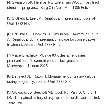
[4] Swanson SK, Heilman RL, Eversman WG. Urinary tract
stones in pregnancy. Surg Clin North Am. 1995 Feb.
[5] Stothers L, Lee LM. Renal colic in pregnancy. Journal
Urol. 1992 Nov.
[6] Parulkar BG, Hopkins TB, Wollin MR, Howard PJ Jr, Lal
A. Renal colic during pregnancy: a case for conservative
treatment. Journal Urol. 1998 Feb.
[7] Vincent Richeux. Plus de 80% des américaines
prennent un médicament pendant leur grossesse –
Medscape – 14 août 2015.
[8] Denstedt JD, Razvi H. Management of urinary calculi
during pregnancy. Journal Urol. 1992 Sep.
[9] Glowacki LS, Beecroft ML, Cook RJ, Pahl D, Churchill
DN. The natural history of asymptomatic urolithiasis. J Urol.
1992 Feb.