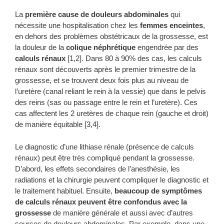
La
première cause de douleurs abdominales
qui
nécessite une hospitalisation chez les
femmes enceintes
,
en dehors des problèmes obstétricaux de la grossesse, est
la douleur de la
colique néphrétique
engendrée par des
calculs rénaux
[1,2]. Dans 80 à 90% des cas, les calculs
rénaux sont découverts après le premier trimestre de la
grossesse, et se trouvent deux fois plus au niveau de
l’uretère (canal reliant le rein à la vessie) que dans le pelvis
des reins (sas ou passage entre le rein et l’uretère). Ces
cas affectent les 2 uretères de chaque rein (gauche et droit)
de manière équitable [3,4].
Le diagnostic d’une lithiase rénale (présence de calculs
rénaux) peut être très compliqué pendant la grossesse.
D’abord, les effets secondaires de l’anesthésie, les
radiations et la chirurgie peuvent compliquer le diagnostic et
le traitement habituel. Ensuite,
beaucoup de symptômes
de calculs rénaux peuvent être confondus avec la
grossesse
de manière générale et aussi avec d’autres
sources de douleurs abdominales. Par exemple, dans une