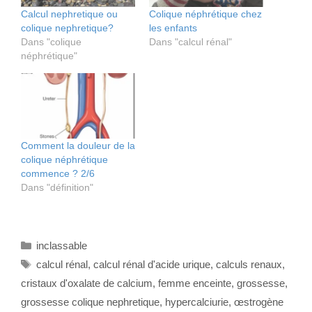
Calcul nephretique ou
Colique néphrétique chez
colique nephretique?
les enfants
Dans "colique
Dans "calcul rénal"
néphrétique"
Comment la douleur de la
colique néphrétique
commence ? 2/6
Dans "définition"
Catégories
inclassable
Étiquettes
calcul rénal
,
calcul rénal d'acide urique
,
calculs renaux
,
cristaux d'oxalate de calcium
,
femme enceinte
,
grossesse
,
grossesse colique nephretique
,
hypercalciurie
,
œstrogène