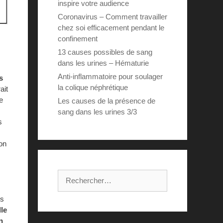
inspire votre audience
Coronavirus – Comment travailler
chez soi efficacement pendant le
confinement
13 causes possibles de sang
dans les urines – Hématurie
Anti-inflammatoire pour soulager
s
la colique néphrétique
ait
e
Les causes de la présence de
sang dans les urines 3/3
s
ion
Rechercher :
es
lle
n