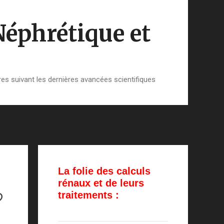
Néphrétique et
es suivant les dernières avancées scientifiques
La folie des calculs
rénaux et de leurs
?
traitements :