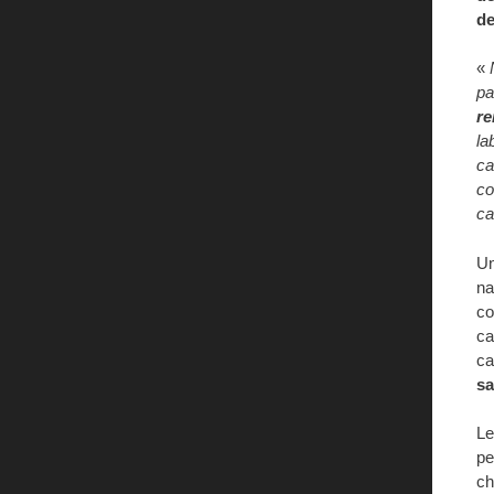
de
«
p
re
la
ca
co
ca
Un
na
co
ca
ca
sa
Le
pe
ch