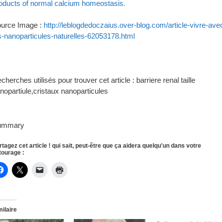
oducts of normal calcium homeostasis.
urce Image :
http://leblogdedoczaius.over-blog.com/article-vivre-ave
s-nanoparticules-naturelles-62053178.html
cherches utilisés pour trouver cet article : barriere renal taille
nopartiule,cristaux nanoparticules
ummary
rtagez cet article ! qui sait, peut-être que ça aidera quelqu'un dans votre
tourage :
milaire