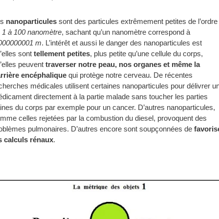
es
nanoparticules
sont des particules extrêmement petites de l’ordre
e
1 à 100 nanomètre
, sachant qu’un nanomètre correspond à
000000001 m
. L’intérêt et aussi le danger des nanoparticules est
’elles sont
tellement petites
, plus petite qu’une cellule du corps,
’elles peuvent
traverser notre peau, nos organes et même la
rrière encéphalique
qui protège notre cerveau. De récentes
cherches médicales utilisent certaines nanoparticules pour délivrer u
dicament directement à la partie malade sans toucher les parties
ines du corps par exemple pour un cancer. D’autres nanoparticules,
mme celles rejetées par la combustion du diesel, provoquent des
oblèmes pulmonaires. D’autres encore sont soupçonnées de
favoris
s calculs rénaux
.