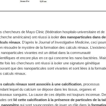
s chercheurs de Mayo Clinic (fédération hospitalo-universitaire et de
cherche américaine) ont réussi à isoler
des nanoparticules dans de
lculs rénaux
. D’après le
Journal of Investigative Medicine
, ceci pourr
en résoudre le mystère de la formation des calculs rénaux. L’existenc
 nanoparticules vivantes est un débat dans la communauté
ientifiques et encore plus en ce qui concerne les nano bactéries. Mai
tte fois les chercheurs ont réussi à isoler une signature génétique
ouvant que des nanoparticules sont vivantes et sont liées à la format
s calculs rénaux.
s calculs rénaux sont associés à une calcification
, processus
ndant lequel du calcium se dépose dans les tissus, organes et
isseaux sanguins. La cause de ces dépôts est toujours inconnue. D
udes ont
lié cette calcification à la présence de particules de la tai
 nanomètre
qui sont soupçonnées de jouer un rôle dans la
formatio