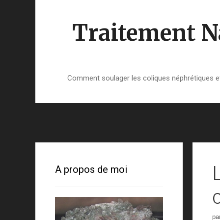
Aller
au
Traitement Na
contenu
Comment soulager les coliques néphrétiques et 
A propos de moi
pa