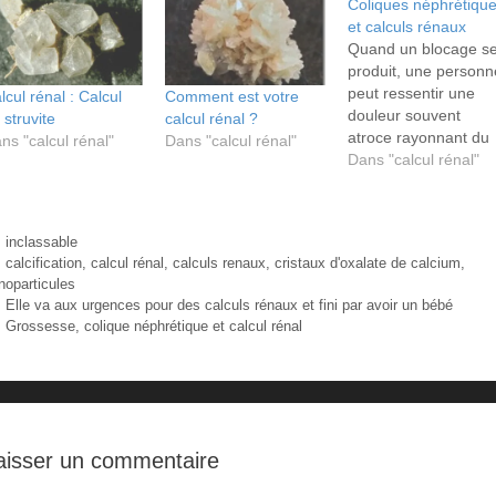
Coliques néphrétiqu
et calculs rénaux
Quand un blocage s
produit, une personn
peut ressentir une
lcul rénal : Calcul
Comment est votre
douleur souvent
 struvite
calcul rénal ?
atroce rayonnant du
ns "calcul rénal"
Dans "calcul rénal"
dos et des côtes ver
Dans "calcul rénal"
l'aine et les régions
génitales. En plus de
cette douleur
Catégories
inclassable
Étiquettes
calcification
,
calcul rénal
,
calculs renaux
,
cristaux d'oxalate de calcium
,
noparticules
Elle va aux urgences pour des calculs rénaux et fini par avoir un bébé
Grossesse, colique néphrétique et calcul rénal
aisser un commentaire