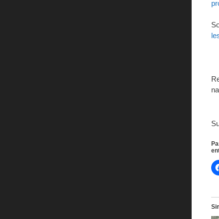
pr
So
le
Re
na
S
Pa
en
Si