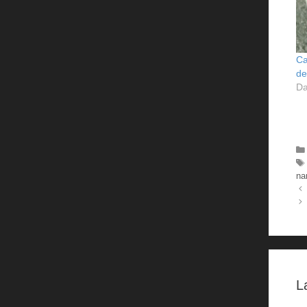
Ca
de
Da
na
L