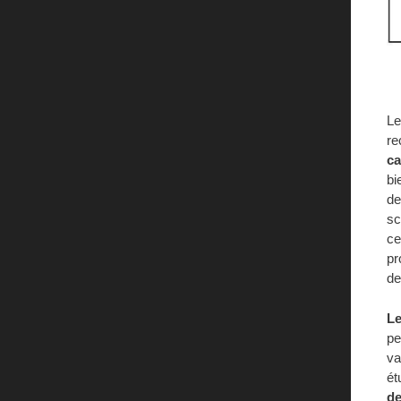
Le
re
ca
bi
de
sc
ce
pr
de
Le
pe
va
ét
de