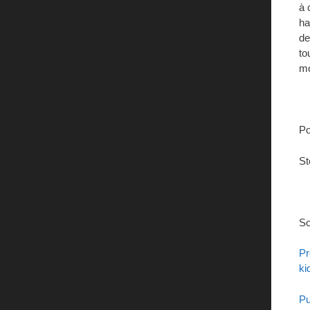
à 
ha
de
to
mo
Po
St
So
Pr
ki
Pu