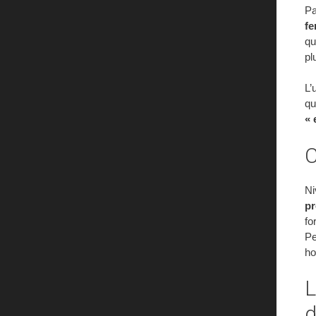
Pa
f
qu
pl
L’
qu
« 
C
N
pr
fo
Pe
ho
L
d