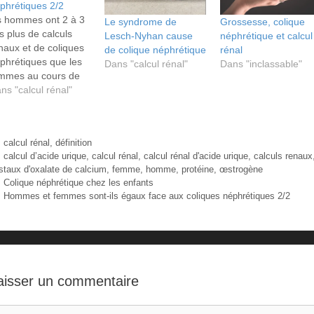
phrétiques 2/2
s hommes ont 2 à 3
Le syndrome de
Grossesse, colique
is plus de calculs
Lesch-Nyhan cause
néphrétique et calcul
naux et de coliques
de colique néphrétique
rénal
phrétiques que les
Dans "calcul rénal"
Dans "inclassable"
mmes au cours de
ur vie. Cependant
ns "calcul rénal"
s femmes sont en
ain de les rattraper à
and pas.
Catégories
calcul rénal
,
définition
Étiquettes
calcul d’acide urique
,
calcul rénal
,
calcul rénal d'acide urique
,
calculs renaux
istaux d'oxalate de calcium
,
femme
,
homme
,
protéine
,
œstrogène
Colique néphrétique chez les enfants
Hommes et femmes sont-ils égaux face aux coliques néphrétiques 2/2
aisser un commentaire
mmentaire