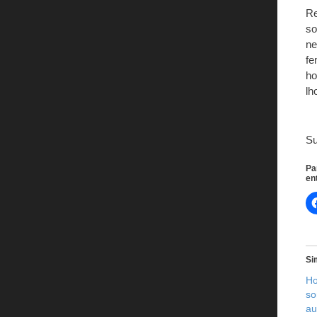
Re
so
ne
fe
ho
lh
S
Pa
en
Si
Ho
so
au