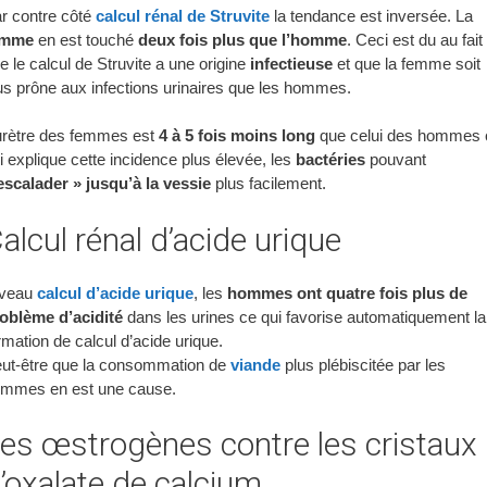
r contre côté
calcul rénal de Struvite
la tendance est inversée. La
emme
en est touché
deux fois plus que l’homme
. Ceci est du au fait
e le calcul de Struvite a une origine
infectieuse
et que la femme soit
us prône aux infections urinaires que les hommes.
urètre des femmes est
4 à 5 fois moins long
que celui des hommes 
i explique cette incidence plus élevée, les
bactéries
pouvant
escalader » jusqu’à la vessie
plus facilement.
alcul rénal d’acide urique
iveau
calcul d’acide urique
, les
hommes ont quatre fois plus de
oblème d’acidité
dans les urines ce qui favorise automatiquement la
rmation de calcul d’acide urique.
ut-être que la consommation de
viande
plus plébiscitée par les
mmes en est une cause.
es œstrogènes contre les cristaux
’oxalate de calcium