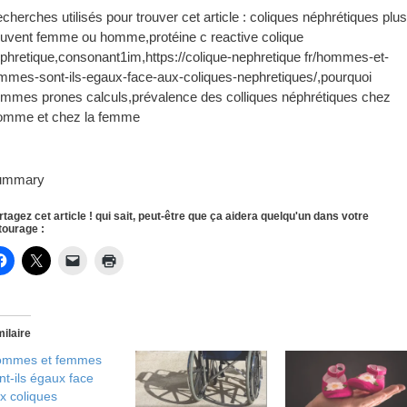
cherches utilisés pour trouver cet article : coliques néphrétiques plus
uvent femme ou homme,protéine c reactive colique
phretique,consonant1im,https://colique-nephretique fr/hommes-et-
mmes-sont-ils-egaux-face-aux-coliques-nephretiques/,pourquoi
mmes prones calculs,prévalence des colliques néphrétiques chez
omme et chez la femme
ummary
rtagez cet article ! qui sait, peut-être que ça aidera quelqu'un dans votre
tourage :
milaire
mmes et femmes
nt-ils égaux face
x coliques