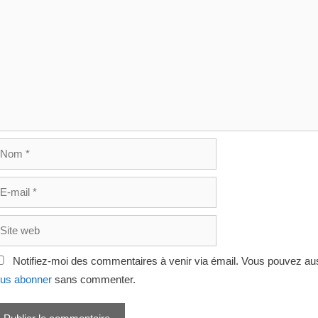
om
il
te
eb
Notifiez-moi des commentaires à venir via émail. Vous pouvez au
us abonner
sans commenter.