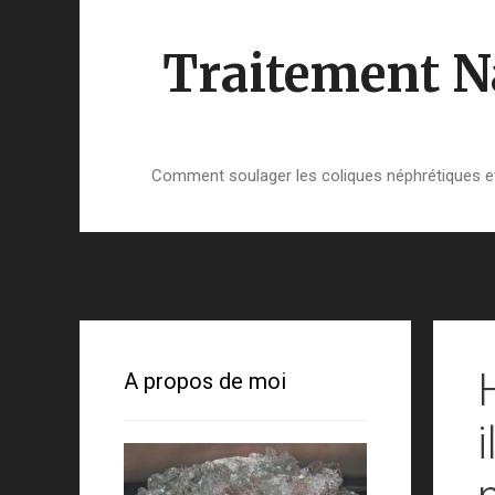
Aller
au
Traitement Na
contenu
Comment soulager les coliques néphrétiques et 
A propos de moi