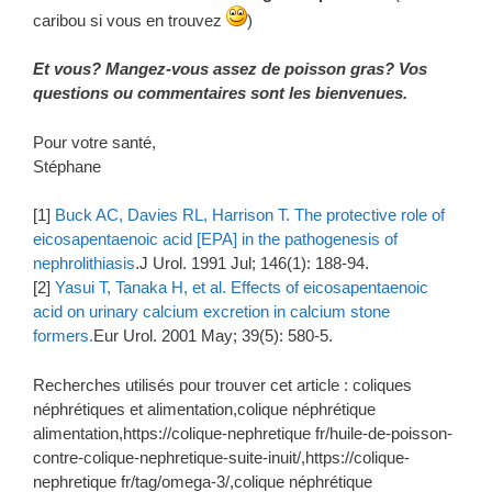
caribou si vous en trouvez
)
Et vous? Mangez-vous assez de poisson gras? Vos
questions ou commentaires sont les bienvenues.
Pour votre santé,
Stéphane
[1]
Buck AC, Davies RL, Harrison T. The protective role of
eicosapentaenoic acid [EPA] in the pathogenesis of
nephrolithiasis
.J Urol. 1991 Jul; 146(1): 188-94.
[2]
Yasui T, Tanaka H, et al. Effects of eicosapentaenoic
acid on urinary calcium excretion in calcium stone
formers.
Eur Urol. 2001 May; 39(5): 580-5.
Recherches utilisés pour trouver cet article : coliques
néphrétiques et alimentation,colique néphrétique
alimentation,https://colique-nephretique fr/huile-de-poisson-
contre-colique-nephretique-suite-inuit/,https://colique-
nephretique fr/tag/omega-3/,colique néphrétique