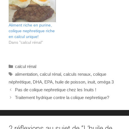
Aliment riche en purine,
colique nephretique riche
en calcul urique!
Dans "calcul rénal"
Catégories
calcul rénal
Étiquettes
alimentation
,
calcul rénal
,
calculs renaux
,
colique
néphrétique
,
DHA
,
EPA
,
huile de poisson
,
inuit
,
oméga 3
Pas de colique nephretique chez les Inuits !
Traitement hydrique contre la colique nephretique?
2 réflexions au sujet de “L’huile de