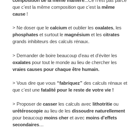
composition de la même manière
...Ce n'est pas parce
que c'est la même composition que c'est la
même
cause
!
> Ne doser que le
calcium
et oublier les
oxalates
, les
phosphates
et surtout le
magnésium
et les
citrates
grands inhibiteurs des calculs rénaux.
> Demander de boire beaucoup d'eau et d'éviter les
oxalates
pour tout le monde au lieu de chercher les
vraies causes pour chaque être humain.
> Vous dire que vous
“fabriquez”
des calculs rénaux et
que c'est une
fatalité pour le reste de votre vie !
> Proposer de
casser
les calculs avec
lithotritie
ou
urétéroscopie
au lieu de les
dissoudre naturellement
pour beaucoup
moins cher
et avec
moins d'effets
secondaires
…