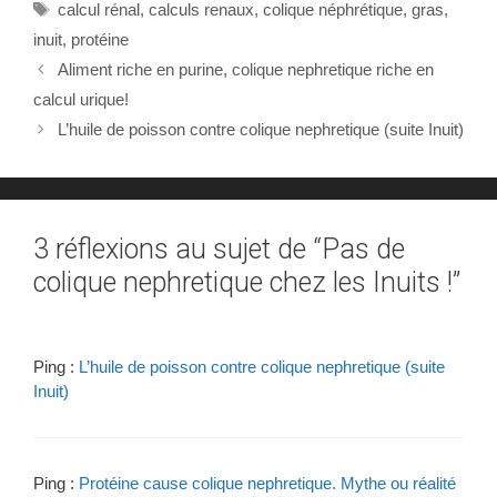
Étiquettes
calcul rénal
,
calculs renaux
,
colique néphrétique
,
gras
,
glycosaminoglycane,
inuit
,
protéine
pyrophosphate.
Aliment riche en purine, colique nephretique riche en
calcul urique!
L’huile de poisson contre colique nephretique (suite Inuit)
3 réflexions au sujet de “Pas de
colique nephretique chez les Inuits !”
Ping :
L’huile de poisson contre colique nephretique (suite
Inuit)
Ping :
Protéine cause colique nephretique. Mythe ou réalité