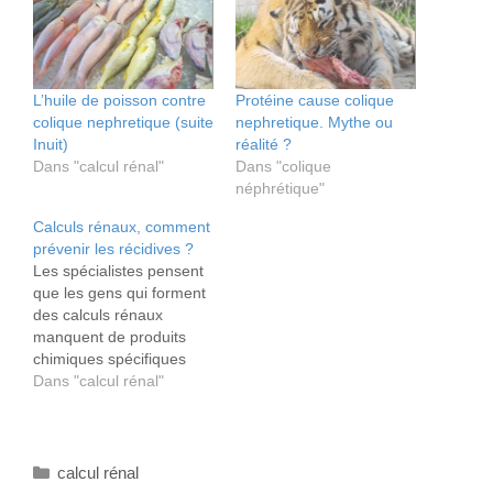
L’huile de poisson contre
Protéine cause colique
colique nephretique (suite
nephretique. Mythe ou
Inuit)
réalité ?
Dans "calcul rénal"
Dans "colique
néphrétique"
Calculs rénaux, comment
prévenir les récidives ?
Les spécialistes pensent
que les gens qui forment
des calculs rénaux
manquent de produits
chimiques spécifiques
dans l'urine pour les
Dans "calcul rénal"
prévenir, appelé inhibiteur
de cristallisation comme
le citrate, le magnesium,
Catégories
les mucoproteines
calcul rénal
TammHorsfall,