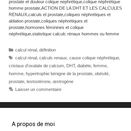
prostate et douleur colique nephrétique,colique néphrétique
homme prostate,ACTION DE LA DHT ET LES CALCULES
RENAUX,calculs et prostate,coliques néphrétiques et
ablation prostate,coliques néphrétiques et
prostate,hormones féminines et colique
néphrétique,statistique calculc rénaux hommes ou femme
Catégories
calcul rénal
,
définition
Étiquettes
calcul rénal
,
calculs renaux
,
cause colique néphrétique
,
cristaux d'oxalate de calcium
,
DHT
,
diabète
,
femme
,
homme
,
hypertrophie bénigne de la prostate
,
obésité
,
prostate
,
testostérone
,
œstrogène
Laisser un commentaire
A propos de moi