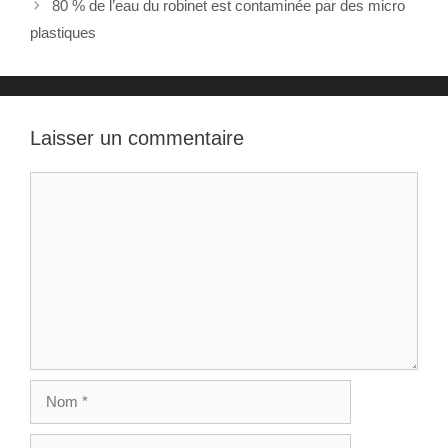
80 % de l’eau du robinet est contaminée par des micro
encore un calcul rénal.
Ce dernier par…
plastiques
Laisser un commentaire
Commentaire
Nom
E-