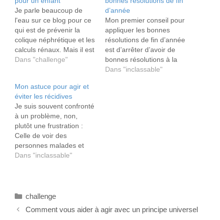
pour un enfant
bonnes résolutions de fin
Je parle beaucoup de
d’année
l'eau sur ce blog pour ce
Mon premier conseil pour
qui est de prévenir la
appliquer les bonnes
colique néphrétique et les
résolutions de fin d’année
calculs rénaux. Mais il est
est d’arrêter d’avoir de
aussi primordiale à toute
Dans "challenge"
bonnes résolutions à la
vie sur terre y compris
fin de l’année comme l’on
Dans "inclassable"
celle des enfants.
fait habituellement.
Mon astuce pour agir et
éviter les récidives
Je suis souvent confronté
à un problème, non,
plutôt une frustration :
Celle de voir des
personnes malades et
capables de se soigner,
Dans "inclassable"
se laisser aller jusqu'à
avoir des récidives
dangereuses et
Catégories
handicapantes. Cela peut
challenge
être une maladie comme
Comment vous aider à agir avec un principe universel
le diabète, la goutte ou